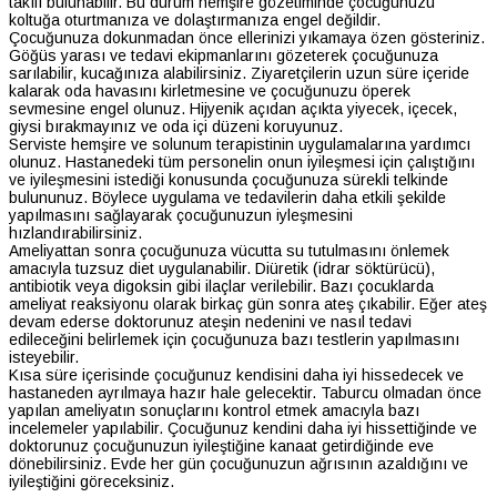
takılı bulunabilir. Bu durum hemşire gözetiminde çocuğunuzu
koltuğa oturtmanıza ve dolaştırmanıza engel değildir.
Çocuğunuza dokunmadan önce ellerinizi yıkamaya özen gösteriniz.
Göğüs yarası ve tedavi ekipmanlarını gözeterek çocuğunuza
sarılabilir, kucağınıza alabilirsiniz. Ziyaretçilerin uzun süre içeride
kalarak oda havasını kirletmesine ve çocuğunuzu öperek
sevmesine engel olunuz. Hijyenik açıdan açıkta yiyecek, içecek,
giysi bırakmayınız ve oda içi düzeni koruyunuz.
Serviste hemşire ve solunum terapistinin uygulamalarına yardımcı
olunuz. Hastanedeki tüm personelin onun iyileşmesi için çalıştığını
ve iyileşmesini istediği konusunda çocuğunuza sürekli telkinde
bulununuz. Böylece uygulama ve tedavilerin daha etkili şekilde
yapılmasını sağlayarak çocuğunuzun iyleşmesini
hızlandırabilirsiniz.
Ameliyattan sonra çocuğunuza vücutta su tutulmasını önlemek
amacıyla tuzsuz diet uygulanabilir. Diüretik (idrar söktürücü),
antibiotik veya digoksin gibi ilaçlar verilebilir. Bazı çocuklarda
ameliyat reaksiyonu olarak birkaç gün sonra ateş çıkabilir. Eğer ateş
devam ederse doktorunuz ateşin nedenini ve nasıl tedavi
edileceğini belirlemek için çocuğunuza bazı testlerin yapılmasını
isteyebilir.
Kısa süre içerisinde çocuğunuz kendisini daha iyi hissedecek ve
hastaneden ayrılmaya hazır hale gelecektir. Taburcu olmadan önce
yapılan ameliyatın sonuçlarını kontrol etmek amacıyla bazı
incelemeler yapılabilir. Çocuğunuz kendini daha iyi hissettiğinde ve
doktorunuz çocuğunuzun iyileştiğine kanaat getirdiğinde eve
dönebilirsiniz. Evde her gün çocuğunuzun ağrısının azaldığını ve
iyileştiğini göreceksiniz.