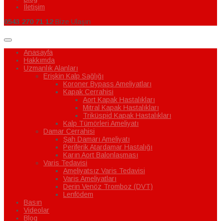
İletişim
0543 270 71 12
Bize Ulaşın
Anasayfa
Hakkımda
Uzmanlık Alanları
Erişkin Kalp Sağlığı
Koroner Bypass Ameliyatları
Kapak Cerrahisi
Aort Kapak Hastalıkları
Mitral Kapak Hastalıkları
Triküspid Kapak Hastalıkları
Kalp Tümörleri Ameliyatı
Damar Cerrahisi
Şah Damarı Ameliyatı
Periferik Atardamar Hastalığı
Karın Aort Balonlaşması
Varis Tedavisi
Ameliyatsız Varis Tedavisi
Varis Ameliyatları
Derin Venöz Tromboz (DVT)
Lenfödem
Basın
Videolar
Blog