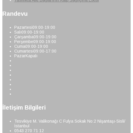
Yaşlılıkta Aile Bağlarının Kalp Sağlığına Etkisi
Randevu
Pazartesi
09:00-19:00
Salı
09:00-19:00
Çarşamba
09:00-19:00
Perşembe
09:00-19:00
Cuma
09:00-19:00
Cumartesi
09:00-17:00
Pazar
Kapalı
İletişim Bilgileri
Tesvikiye M. Valikonağı C Fulya Sokak No:2 Nişantaşı-Sisli/
İstanbul
0543 270 71 12