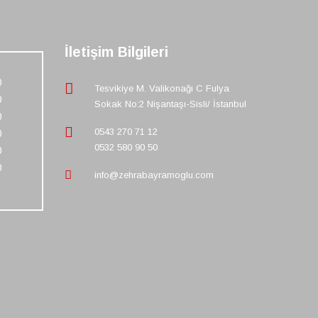
İletişim Bilgileri
0
Tesvikiye M. Valikonağı C Fulya
0
Sokak No:2 Nişantaşı-Sisli/ İstanbul
0
0543 270 71 12
0
0532 580 90 50
0
0
info@zehrabayramoglu.com