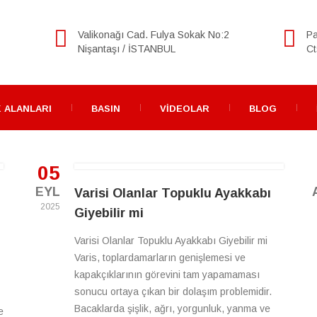
Valikonağı Cad. Fulya Sokak No:2
Pa
Nişantaşı / İSTANBUL
Ct
 ALANLARI
BASIN
VIDEOLAR
BLOG
05
EYL
Varisi Olanlar Topuklu Ayakkabı
2025
Giyebilir mi
Varisi Olanlar Topuklu Ayakkabı Giyebilir mi
Varis, toplardamarların genişlemesi ve
kapakçıklarının görevini tam yapamaması
sonucu ortaya çıkan bir dolaşım problemidir.
Bacaklarda şişlik, ağrı, yorgunluk, yanma ve
e