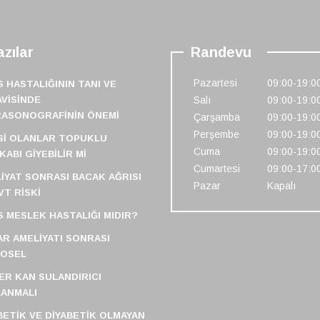
zılar
Randevu
Pazartesi
09:00-19:0
S HASTALIĞININ TANI VE
VISINDE
Salı
09:00-19:0
RASONOGRAFININ ÖNEMI
Çarşamba
09:00-19:0
Perşembe
09:00-19:0
SI OLANLAR TOPUKLU
Cuma
09:00-19:0
KABI GIYEBILIR MI
Cumartesi
09:00-17:0
IYAT SONRASI BACAK AĞRISI
Pazar
Kapalı
VT RISKI
S MESLEK HASTALIĞI MIDIR?
R AMELIYATI SONRASI
FOSEL
ER KAN SULANDIRICI
ANMALI
BETIK VE DIYABETIK OLMAYAN