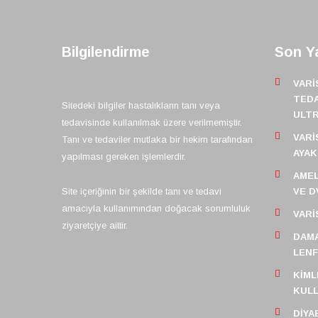
Bilgilendirme
Son Ya
VARI
TEDA
Sitedeki bilgiler hastalıkların tanı veya
ULT
tedavisinde kullanılmak üzere verilmemiştir.
VARI
Tanı ve tedaviler mutlaka bir hekim tarafından
AYAK
yapılması gereken işlemlerdir.
AMEL
Site içeriğinin bir şekilde tanı ve tedavi
VE D
amacıyla kullanımından doğacak sorumluluk
VARI
ziyaretçiye aittir.
DAMA
LEN
KIML
KULL
DIYA