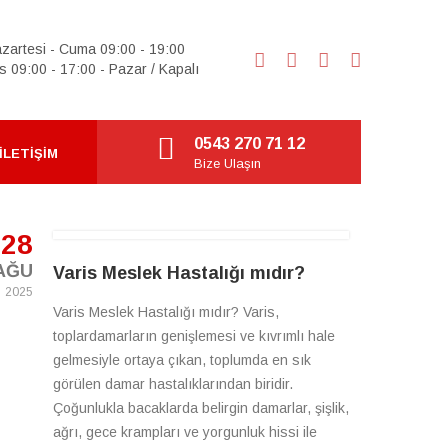
zartesi - Cuma 09:00 - 19:00
s 09:00 - 17:00 - Pazar / Kapalı
0543 270 71 12
İLETIŞIM
Bize Ulaşın
28
AĞU
Varis Meslek Hastalığı mıdır?
2025
Varis Meslek Hastalığı mıdır? Varis,
toplardamarların genişlemesi ve kıvrımlı hale
gelmesiyle ortaya çıkan, toplumda en sık
görülen damar hastalıklarından biridir.
Çoğunlukla bacaklarda belirgin damarlar, şişlik,
ağrı, gece krampları ve yorgunluk hissi ile