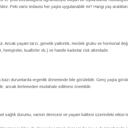
ıktır. Peki varis tedavisi her yaşta uygulanabilir mi? Hangi yaş aralıkla
ür. Ancak yaşam tarzı, genetik yatkınlık, meslek grubu ve hormonal değiş
, hemşireler, kuaförler vb.) ve hamile kadınlar risk altındadır.
tta bazı durumlarda ergenlik döneminde bile görülebilir. Genç yaşta görül
ilir; ancak ilerlemeden müdahale edilmesi önemlidir.
nel sağlık durumu, varisin derecesi ve yaşam kalitesi üzerindeki etkisi te