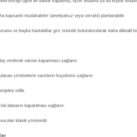
leroterapi (iğne ile damar kapatma), lazer tedavisi ya da köpük tedavisi
aha kapsamlı müdahaleler (ameliyatsız veya cerrahi) planlanabilir.
durumu ve başka hastalıklar göz önünde bulundurularak daha dikkatli bir
 ilaç verilerek varisin kapanması sağlanır.
lanan yöntemlerle varislerin küçülmesi sağlanır.
njekte edilir.
arisli damarın kapatılması sağlanır.
vurulan klasik yöntemdir.
ler