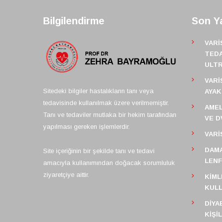
Bilgilendirme
Son Ya
VARI
TEDA
ULT
VARI
Sitedeki bilgiler hastalıkların tanı veya
AYAK
tedavisinde kullanılmak üzere verilmemiştir.
AMEL
Tanı ve tedaviler mutlaka bir hekim tarafından
VE D
yapılması gereken işlemlerdir.
VARI
DAMA
Site içeriğinin bir şekilde tanı ve tedavi
LEN
amacıyla kullanımından doğacak sorumluluk
ziyaretçiye aittir.
KIML
KULL
DIYA
KIŞI