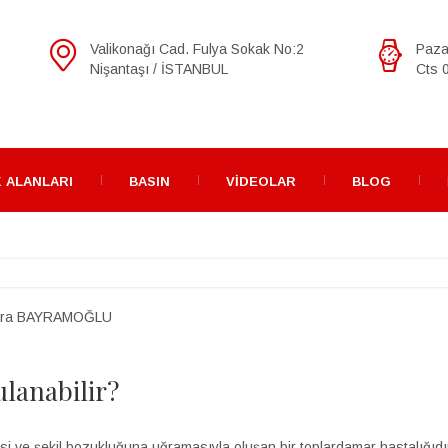
Valikonağı Cad. Fulya Sokak No:2
Paza
Nişantaşı / İSTANBUL
Cts 0
 ALANLARI
BASIN
VIDEOLAR
BLOG
ra BAYRAMOĞLU
ulanabilir?
si ve şekil bozukluğuna uğramasıyla oluşan bir toplardamar hastalığıdır