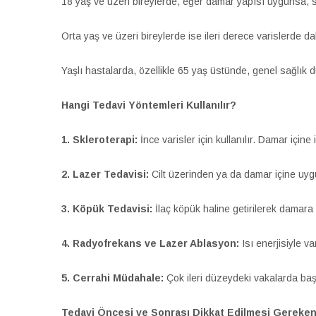
18 yaş ve üzeri bireylerde, eğer damar yapısı uygunsa, sk
Orta yaş ve üzeri bireylerde ise ileri derece varislerde d
Yaşlı hastalarda, özellikle 65 yaş üstünde, genel sağlık 
Hangi Tedavi Yöntemleri Kullanılır?
1. Skleroterapi:
İnce varisler için kullanılır. Damar içine
2. Lazer Tedavisi:
Cilt üzerinden ya da damar içine uygu
3. Köpük Tedavisi:
İlaç köpük haline getirilerek damara e
4. Radyofrekans ve Lazer Ablasyon:
Isı enerjisiyle v
5. Cerrahi Müdahale:
Çok ileri düzeydeki vakalarda baş
Tedavi Öncesi ve Sonrası Dikkat Edilmesi Gereken