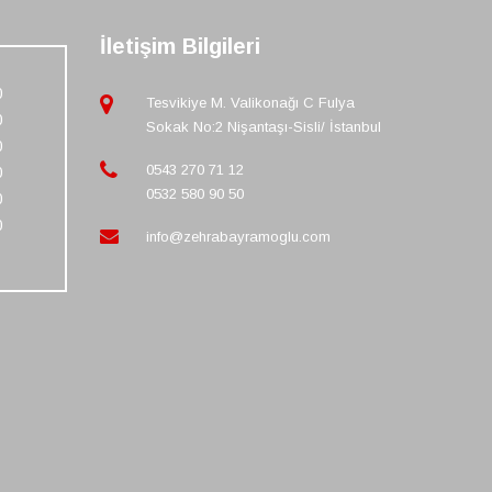
İletişim Bilgileri
0
Tesvikiye M. Valikonağı C Fulya
0
Sokak No:2 Nişantaşı-Sisli/ İstanbul
0
0543 270 71 12
0
0532 580 90 50
0
0
info@zehrabayramoglu.com