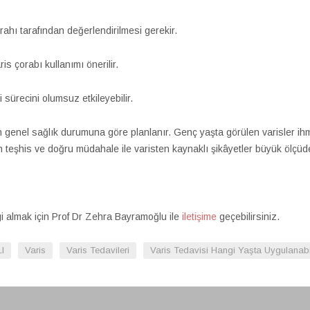
ahı tarafından değerlendirilmesi gerekir.
s çorabı kullanımı önerilir.
ürecini olumsuz etkileyebilir.
n genel sağlık durumuna göre planlanır. Genç yaşta görülen varisler ihma
 teşhis ve doğru müdahale ile varisten kaynaklı şikâyetler büyük ölçüde a
gi almak için Prof Dr Zehra Bayramoğlu ile
iletişime
geçebilirsiniz.
I
Varis
Varis Tedavileri
Varis Tedavisi Hangi Yaşta Uygulanabi