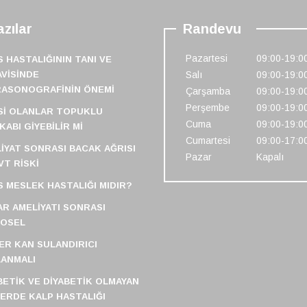
zılar
Randevu
Pazartesi
09:00-19:0
S HASTALIĞININ TANI VE
VISINDE
Salı
09:00-19:0
RASONOGRAFININ ÖNEMI
Çarşamba
09:00-19:0
Perşembe
09:00-19:0
SI OLANLAR TOPUKLU
Cuma
09:00-19:0
KABI GIYEBILIR MI
Cumartesi
09:00-17:0
IYAT SONRASI BACAK AĞRISI
Pazar
Kapalı
VT RISKI
S MESLEK HASTALIĞI MIDIR?
R AMELIYATI SONRASI
FOSEL
ER KAN SULANDIRICI
ANMALI
BETIK VE DIYABETIK OLMAYAN
LERDE KALP HASTALIĞI