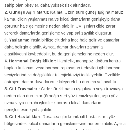
sahip olan bireyler, daha yüksek risk altındadır.
2. Güneşe Aşırı Maruz Kalma:
Uzun süre güneş ışığına maruz
kalma, cildin yaşlanmasına ve kılcal damarların genişleyip daha
görünür hale gelmesine neden olabilir. UV ışınları cilde zarar
vererek damarlarda genişleme ve yapısal zayıflık oluşturur.
3. Yaşlanma:
Yaşla birlikte cilt daha ince hale gelir ve damarlar
daha belirgin olabilir. Ayrıca, damar duvarları zamanla
elastikiyetini kaybedebilir, bu da genişlemelerine neden olur.
4. Hormonal Değişiklikler:
Hamilelik, menopoz, doğum kontrol
hapları kullanımı veya hormon replasman tedavileri gibi hormon
seviyelerindeki değişiklikler telenjiektaziyi tetikleyebilir. Özellikle
östrojen, damar duvarlarını etkileyerek bu duruma yol açabilir.
5. Cilt Travmaları:
Cilde sürekli baskı uygulayan veya travmaya
neden olan durumlar (örneğin sert yüz temizleyiciler, aşırı yüz
ovma veya cerrahi işlemler sonrası) kılcal damarların
genişlemesine yol açabilir.
6. Cilt Hastalıkları:
Rosacea gibi kronik cilt hastalıkları, yüz
bölgesindeki kılcal damarların genişlemesine neden olabilir. Ayrıca