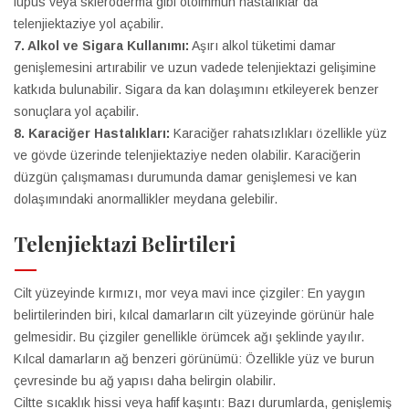
lupus veya skleroderma gibi otoimmün hastalıklar da
telenjiektaziye yol açabilir.
7. Alkol ve Sigara Kullanımı:
Aşırı alkol tüketimi damar
genişlemesini artırabilir ve uzun vadede telenjiektazi gelişimine
katkıda bulunabilir. Sigara da kan dolaşımını etkileyerek benzer
sonuçlara yol açabilir.
8. Karaciğer Hastalıkları:
Karaciğer rahatsızlıkları özellikle yüz
ve gövde üzerinde telenjiektaziye neden olabilir. Karaciğerin
düzgün çalışmaması durumunda damar genişlemesi ve kan
dolaşımındaki anormallikler meydana gelebilir.
Telenjiektazi Belirtileri
Cilt yüzeyinde kırmızı, mor veya mavi ince çizgiler: En yaygın
belirtilerinden biri, kılcal damarların cilt yüzeyinde görünür hale
gelmesidir. Bu çizgiler genellikle örümcek ağı şeklinde yayılır.
Kılcal damarların ağ benzeri görünümü: Özellikle yüz ve burun
çevresinde bu ağ yapısı daha belirgin olabilir.
Ciltte sıcaklık hissi veya hafif kaşıntı: Bazı durumlarda, genişlemiş