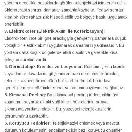
yöntem genellikle bacaklarda görülen telenjiektazi için tercih edilir.
Skleroterapi sonrası damarlar zamanla kaybolur. Tedavi sonrası
kısa bir süre rahatsızlık hissedilebilir ve bölgeye baskı uygulamak
önerilebilir.
3. Elektrokoter (Elektrik Akımı ile Koterizasyon):
Elektrokoter, ince bir iğne aracılığıyla genişlemiş damarlara düşük
voltajlı bir elektrik akımı uygulanarak damarların yakılmasıdır. Bu
yöntem daha küçük bölgelerde etkili olabilir ve genellikle kısa
iyileşme süreleri vardır.
4. Dermatolojik Kremler ve Losyonlar:
Retinoid içeren kremler
veya damar duvarlarını güçlendiren bazı dermatolojik ürünler,
telenjiektazinin görünümünü hafifletebilir. Ancak bu tedavi
genellikle geçici çözümler sunar ve tamamen iyileşme sağlamaz.
5. Kimyasal Peeling:
Bazı kimyasal peeling türleri, cildin üst
katmanını soyarak alttaki sağlıklı cilt hücrelerinin ortaya
çıkmasına yardımcı olabilir. Bu, yüzeysel telenjiektazilerin
görünümünü azaltabilir.
6. Koruyucu Tedbirler:
Telenjiektaziyi önlemek veya mevcut
durumun kötüleşmesini engellemek için bazı koruyucu önlemler