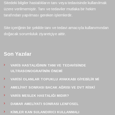
Sitedeki bilgiler hastalıkların tanı veya tedavisinde kullanılmak
üzere verilmemiştir. Tanı ve tedaviler mutlaka bir hekim
tarafından yapılması gereken işlemlerdir.
Site içeriğinin bir şekilde tanı ve tedavi amacıyla kullanımından
doğacak sorumluluk ziyaretçiye aittir.
Son Yazılar
VARIS HASTALIĞININ TANI VE TEDAVISINDE
ULTRASONOGRAFININ ÖNEMI
VARISI OLANLAR TOPUKLU AYAKKABI GIYEBILIR MI
AMELIYAT SONRASI BACAK AĞRISI VE DVT RISKI
VARIS MESLEK HASTALIĞI MIDIR?
DAMAR AMELIYATI SONRASI LENFOSEL
KIMLER KAN SULANDIRICI KULLANMALI