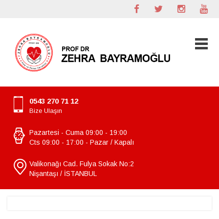
0543 270 71 12
Bize Ulaşın
Pazartesi - Cuma 09:00 - 19:00
Cts 09:00 - 17:00 - Pazar / Kapalı
Valikonağı Cad. Fulya Sokak No:2
Nişantaşı / İSTANBUL