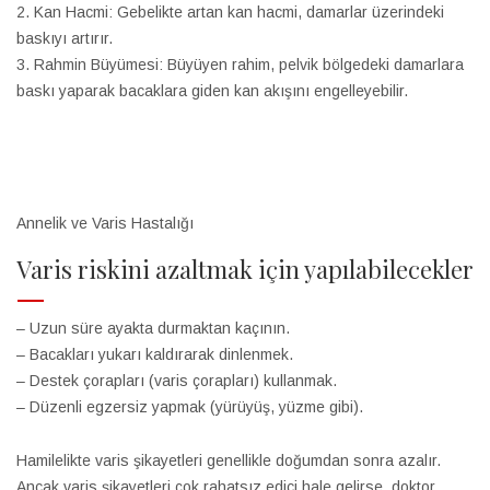
2. Kan Hacmi: Gebelikte artan kan hacmi, damarlar üzerindeki
baskıyı artırır.
3. Rahmin Büyümesi: Büyüyen rahim, pelvik bölgedeki damarlara
baskı yaparak bacaklara giden kan akışını engelleyebilir.
Annelik ve Varis Hastalığı
Varis riskini azaltmak için yapılabilecekler
– Uzun süre ayakta durmaktan kaçının.
– Bacakları yukarı kaldırarak dinlenmek.
– Destek çorapları (varis çorapları) kullanmak.
– Düzenli egzersiz yapmak (yürüyüş, yüzme gibi).
Hamilelikte varis şikayetleri genellikle doğumdan sonra azalır.
Ancak varis şikayetleri çok rahatsız edici hale gelirse, doktor