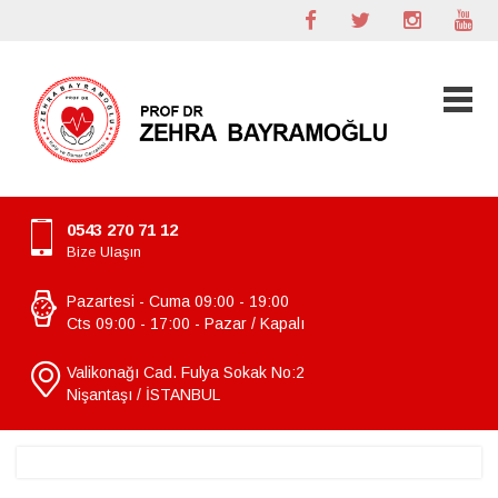
0543 270 71 12
Bize Ulaşın
Pazartesi - Cuma 09:00 - 19:00
Cts 09:00 - 17:00 - Pazar / Kapalı
Valikonağı Cad. Fulya Sokak No:2
Nişantaşı / İSTANBUL