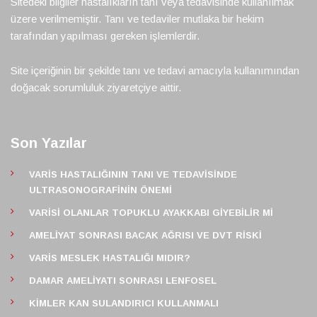
Sitedeki bilgiler hastalıkların tanı veya tedavisinde kullanılmak
üzere verilmemiştir. Tanı ve tedaviler mutlaka bir hekim
tarafından yapılması gereken işlemlerdir.
Site içeriğinin bir şekilde tanı ve tedavi amacıyla kullanımından
doğacak sorumluluk ziyaretçiye aittir.
Son Yazılar
VARIS HASTALIĞININ TANI VE TEDAVISINDE
ULTRASONOGRAFININ ÖNEMI
VARISI OLANLAR TOPUKLU AYAKKABI GIYEBILIR MI
AMELIYAT SONRASI BACAK AĞRISI VE DVT RISKI
VARIS MESLEK HASTALIĞI MIDIR?
DAMAR AMELIYATI SONRASI LENFOSEL
KIMLER KAN SULANDIRICI KULLANMALI