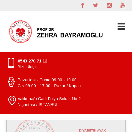
0543 270 71 12
Bize Ulaşın
Pazartesi - Cuma 09:00 - 19:00
Cts 09:00 - 17:00 - Pazar / Kapalı
Valikonağı Cad. Fulya Sokak No:2
Nişantaşı / İSTANBUL