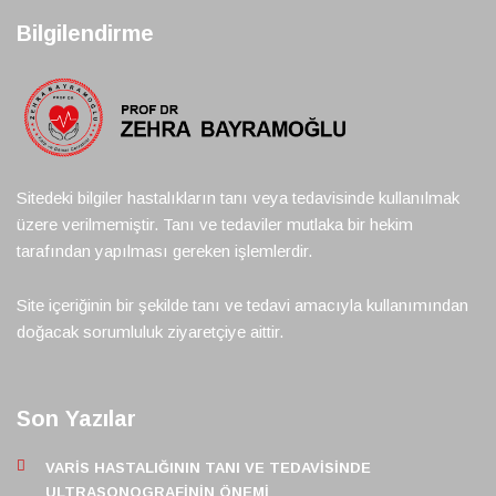
Bilgilendirme
Sitedeki bilgiler hastalıkların tanı veya tedavisinde kullanılmak
üzere verilmemiştir. Tanı ve tedaviler mutlaka bir hekim
tarafından yapılması gereken işlemlerdir.
Site içeriğinin bir şekilde tanı ve tedavi amacıyla kullanımından
doğacak sorumluluk ziyaretçiye aittir.
Son Yazılar
VARIS HASTALIĞININ TANI VE TEDAVISINDE
ULTRASONOGRAFININ ÖNEMI