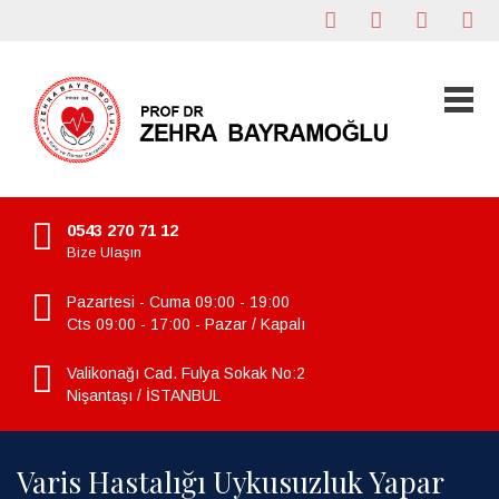
0543 270 71 12
Bize Ulaşın
Pazartesi - Cuma 09:00 - 19:00
Cts 09:00 - 17:00 - Pazar / Kapalı
Valikonağı Cad. Fulya Sokak No:2
Nişantaşı / İSTANBUL
Varis Hastalığı Uykusuzluk Yapar