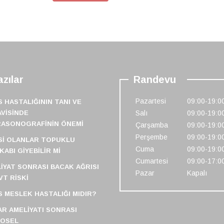
zılar
Randevu
Pazartesi
09:00-19:0
S HASTALIĞININ TANI VE
VISINDE
Salı
09:00-19:0
RASONOGRAFININ ÖNEMI
Çarşamba
09:00-19:0
Perşembe
09:00-19:0
SI OLANLAR TOPUKLU
Cuma
09:00-19:0
KABI GIYEBILIR MI
Cumartesi
09:00-17:0
IYAT SONRASI BACAK AĞRISI
Pazar
Kapalı
VT RISKI
S MESLEK HASTALIĞI MIDIR?
R AMELIYATI SONRASI
FOSEL