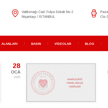
Valikonağı Cad. Fulya Sokak No:2
Paza
Nişantaşı / İSTANBUL
Cts 0
 ALANLARI
BASIN
VIDEOLAR
BLOG
28
OCA
2025