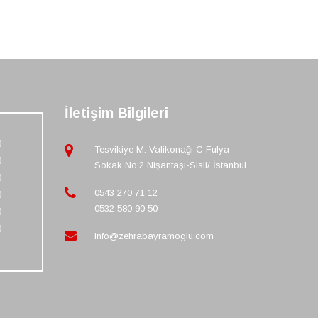
İletişim Bilgileri
0
Tesvikiye M. Valikonağı C Fulya
0
Sokak No:2 Nişantaşı-Sisli/ İstanbul
0
0543 270 71 12
0
0532 580 90 50
0
0
info@zehrabayramoglu.com