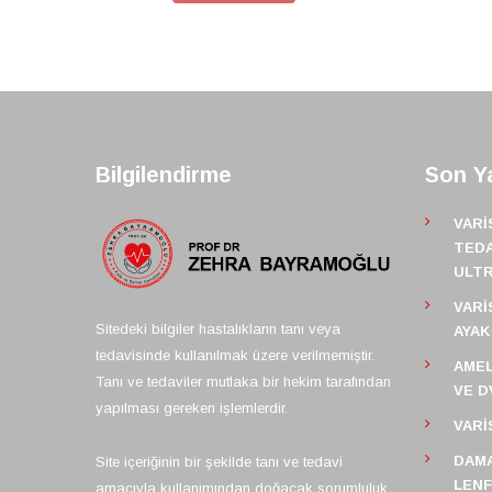
Bilgilendirme
Son Ya
VARI
TEDA
ULT
VARI
Sitedeki bilgiler hastalıkların tanı veya
AYAK
tedavisinde kullanılmak üzere verilmemiştir.
AMEL
Tanı ve tedaviler mutlaka bir hekim tarafından
VE D
yapılması gereken işlemlerdir.
VARI
DAMA
Site içeriğinin bir şekilde tanı ve tedavi
LEN
amacıyla kullanımından doğacak sorumluluk